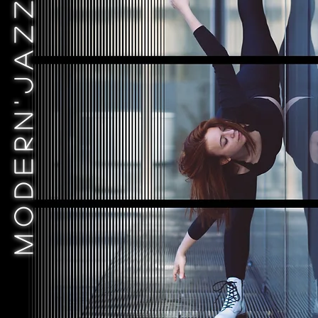
M O D E R N ' J A Z Z