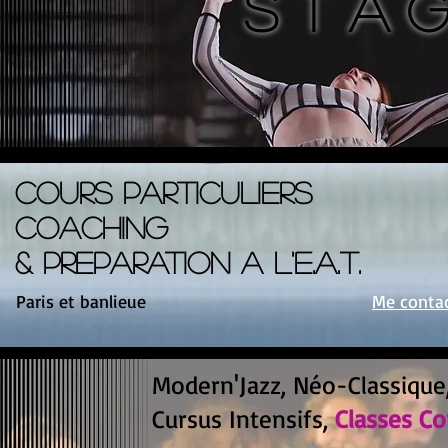
S T A G
COURS
PARTICULIERS
COACHING
&
PREPARATION
A L'E.A.T.
Paris et banlieue
Me contac
Modern'Jazz, Néo-Classique
Cursus Intensifs,
Classes C