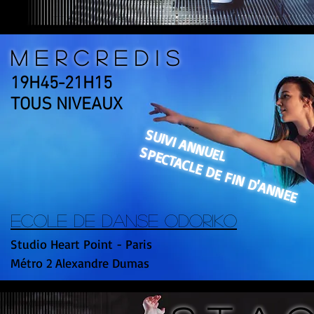
M E R C R E D I S
19H45-21H15
TOUS NIVEAUX
SUIVI ANNUEL
SPECTACLE DE FIN D'ANNEE
ECOLE DE DANSE ODORIKO
Studio Heart Point - Paris
Métro 2 Alexandre Dumas