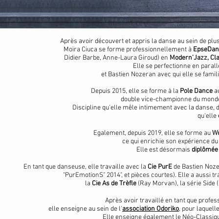
Après avoir découvert et appris la danse au sein de pl
Moïra Ciuca se forme professionnellement à
EpseDan
Didier Barbe, Anne-Laura Giroud) en
Modern’Jazz, Cl
Elle se perfectionne en paral
et Bastien Nozeran avec qui elle se famil
Depuis 2015, elle se forme à la
Pole Dance
au
double vice-championne du monde
Discipline qu'elle mêle intimement avec la danse, d
qu'elle
Egalement, depuis 2019, elle se forme au
Wù
ce qui enrichie son expérience 
Elle est désormais
diplômée 
En tant que danseuse, elle travaille avec la
Cie PurE
de Bastien Noze
"PurEmotionS" 2014", et pièces courtes). Elle a aussi tr
la
Cie As de Trèfle
(Ray Morvan), la série Side (C
Après avoir travaillé en tant que profe
elle enseigne au sein de l'
association Odoriko
, pour laquell
Elle enseigne également le Néo-Classique